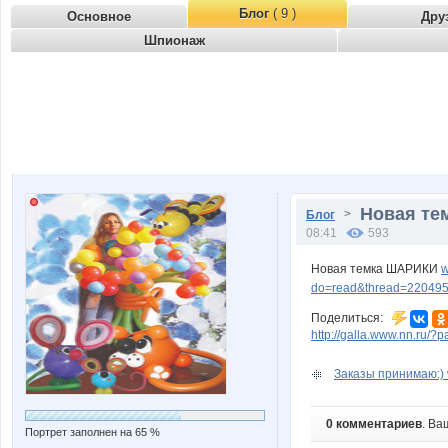
Блог
( 9 )
Основное
Дру
Шпионаж
Новая те
>
Блог
08:41
593
Новая темка ШАРИКИ
w
do=read&thread=220495
Поделиться:
http://galla.www.nn.ru/?
Заказы принимаю:) 
0 комментариев
. Ва
Портрет заполнен на 65 %