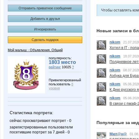
Отправить приватное сообщение
Чтобы оставлять ко
Добавить в друзья
Игнорировать
Новые записи в бл
Сделать подарок
nikom
21.07.202
Хотел в IT - поп
Мой малыш - Объявления. Общий
nikom
18.07.202
популярность:
Полдневное лет
1803 место
рейтинг
10025
?
nikom
08.07.202
Азбука для Бура
Привилегированный
nikom
05.06.202
пользователь
8
уровня
К Дню русского 
nikom
05.06.202
В связи с пмэф-
Статистика портрета:
сейчас просматривают портрет - 0
Популярные за не
зарегистрированные пользователи
посетившие портрет за 7 дней - 0
Мил@н@
01.08